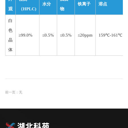
水分
铁离子
溶点
观
（HPLC)
物
白
色
≥99.0%
≤0.5%
≤0.5%
≤20ppm
159℃-161℃
晶
体
前一页：无