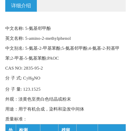
详细介绍
中文名称: 5-氨基邻甲酚
英文名称: 5-amino-2-methylphenol
中文别名: 5-氨基-2-甲基苯酚;5-氨基邻甲酚;4-氨基-2-羟基甲
苯;2-甲基-5-氨基苯酚;PAOC
CAS NO: 2835-95-2
分 子 式: C
H
NO
7
9
分 子 量: 123.1525
外观：淡黄色至类白色结晶或粉末
用途：用于有机合成，染料和染发中间体
质量标准：
外
检测
残留