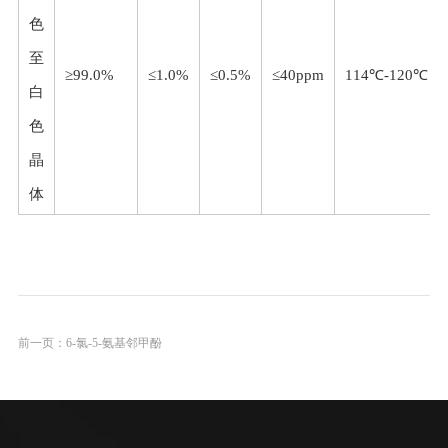
色
至
≥99.0%
≤1.0%
≤0.5%
≤40ppm
114℃-120℃
白
色
晶
体
前一页：
6-氯-5-氨基邻甲酚