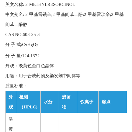
英文名称: 2-METHYLRESORCINOL
中文别名: 2-甲基雷锁辛;2-甲基间苯二酚;2-甲基雷琐辛;2-甲基
间苯二酚醇
CAS NO:608-25-3
分 子 式:C
H
O
7
8
2
分 子 量:124.1372
外观：淡黄色至白色晶体
用途：用于合成药物及染发剂中间体等
质量标准：
外
检测
残留
水分
铁离子
溶点
观
（HPLC)
物
淡
黄