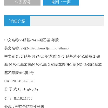
业务咨询
返回上一页
详细介绍
中文名称:2-硝基-N-(2-羟乙基)苯胺
英文名称: 2-[(2-nitrophenyl)amino]ethano
中文别名: 2-硝基-N-(羟乙基)苯胺;N-(2-硝基苯基)乙醇胺;2-硝
基-N-羟乙基苯胺;N-羟乙基-2-硝基苯胺;HC 黄 NO. 2;邻硝基苯
基乙醇胺;HC黄2号
CAS NO:4926-55-0
分 子 式:C
H
N
O
8
10
2
3
分 子 量:182.1766
外观：橙红色结晶性粉末