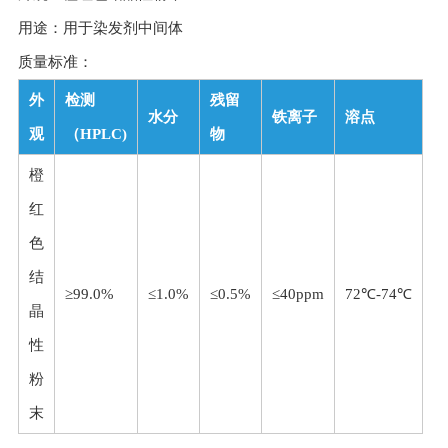
用途：用于染发剂中间体
质量标准：
外
检测
残留
水分
铁离子
溶点
观
（HPLC)
物
橙
红
色
结
≥99.0%
≤1.0%
≤0.5%
≤40ppm
72℃-74℃
晶
性
粉
末